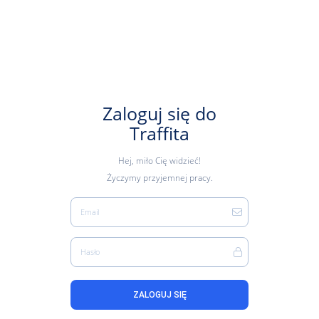
Zaloguj się do
Traffita
Hej, miło Cię widzieć!
Życzymy przyjemnej pracy.
Email
Hasło
ZALOGUJ SIĘ